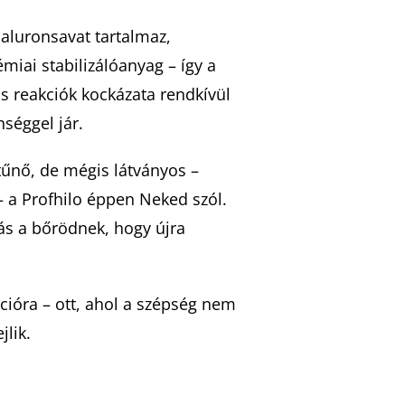
ialuronsavat tartalmaz,
miai stabilizálóanyag – így a
iás reakciók kockázata rendkívül
séggel jár.
tűnő, de mégis látványos –
 a Profhilo éppen Neked szól.
s a bőrödnek, hogy újra
cióra – ott, ahol a szépség nem
lik.