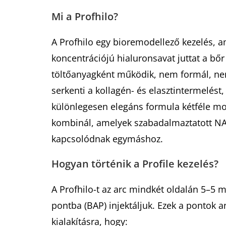
Mi a Profhilo?
A Profhilo egy bioremodellező kezelés, am
koncentrációjú hialuronsavat juttat a b
töltőanyagként működik, nem formál, n
serkenti a kollagén- és elasztintermelést, 
különlegesen elegáns formula kétféle m
kombinál, amelyek szabadalmaztatott N
kapcsolódnak egymáshoz.
Hogyan történik a Profile kezelés?
A Profhilo-t az arc mindkét oldalán 5–5 m
pontba (BAP) injektáljuk. Ezek a pontok a
kialakításra, hogy: