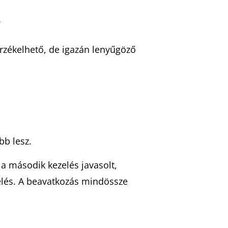
?
rzékelhető, de igazán lenyűgöző
bb lesz.
 a második kezelés javasolt,
elés. A beavatkozás mindössze