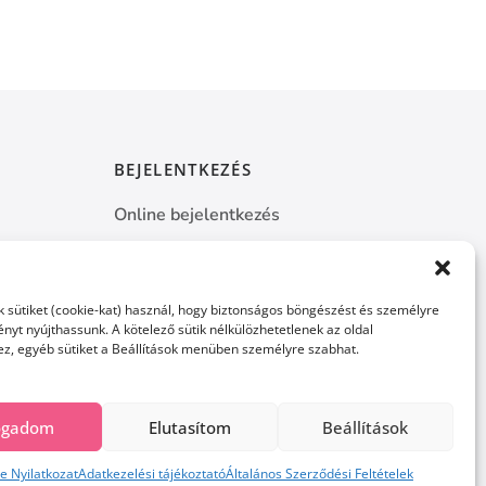
BEJELENTKEZÉS
Online bejelentkezés
k
Kapcsolat
 sütiket (cookie-kat) használ, hogy biztonságos böngészést és személyre
nyt nyújthassunk. A kötelező sütik nélkülözhetetlenek az oldal
, egyéb sütiket a Beállítások menüben személyre szabhat.
fogadom
Elutasítom
Beállítások
Minden jog fenntartva. 2026
e Nyilatkozat
Adatkezelési tájékoztató
Általános Szerződési Feltételek