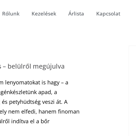
Rólunk
Kezelések
Árlista
Kapcsolat
 – belülről megújulva
 lenyomatokat is hagy – a
agénkészletünk apad, a
és petyhüdtség veszi át. A
mely nem elfedi, hanem finoman
ről indítva el a bőr