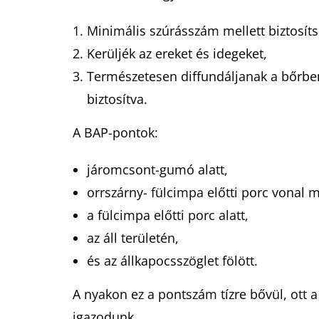
Minimális szúrásszám mellett biztosítsá
Kerüljék az ereket és idegeket,
Természetesen diffundáljanak a bőrben
biztosítva.
A BAP-pontok:
járomcsont-gumó alatt,
orrszárny- fülcimpa előtti porc vonal 
a fülcimpa előtti porc alatt,
az áll területén,
és az állkapocsszöglet fölött.
A nyakon ez a pontszám tízre bővül, ott 
igazodunk.