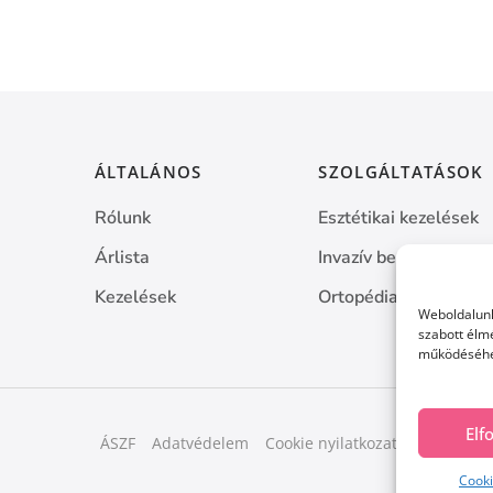
ÁLTALÁNOS
SZOLGÁLTATÁSOK
Rólunk
Esztétikai kezelések
Árlista
Invazív beavatkozáso
Kezelések
Ortopédia
Weboldalunk
szabott élmé
működéséhez
El
ÁSZF
Adatvédelem
Cookie nyilatkozat
Cooki