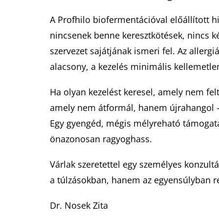
A Profhilo biofermentációval előállított h
nincsenek benne keresztkötések, nincs ké
szervezet sajátjának ismeri fel. Az allerg
alacsony, a kezelés minimális kellemetlen
Ha olyan kezelést keresel, amely nem fel
amely nem átformál, hanem újrahangol –
Egy gyengéd, mégis mélyreható támogatá
önazonosan ragyoghass.
Várlak szeretettel egy személyes konzultá
a túlzásokban, hanem az egyensúlyban rej
Dr. Nosek Zita