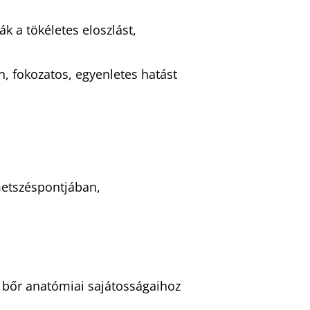
k a tökéletes eloszlást,
, fokozatos, egyenletes hatást
metszéspontjában,
a bőr anatómiai sajátosságaihoz