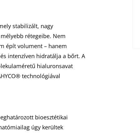
ely stabilizált, nagy
őr mélyebb rétegeibe. Nem
em épít volument – hanem
és intenzíven hidratálja a bőrt. A
olekulaméretű hialuronsavat
AHYCO® technológiával
eghatározott bioesztétikai
natómiailag úgy kerültek