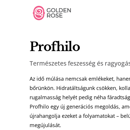
Profhilo
Természetes feszesség és ragyogás
Az idő múlása nemcsak emlékeket, hanem
bőrünkön. Hidratáltságunk csökken, koll
rugalmasság helyét pedig néha fáradtság 
Profhilo egy új generációs megoldás, a
újrahangolja ezeket a folyamatokat – belül
megújulását.