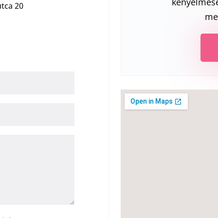
kényelmese
utca 20
meg