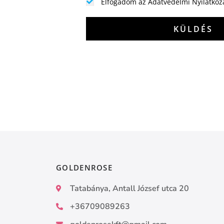
Elfogadom az Adatvédelmi Nyilatkoz
KÜLDÉS
GOLDENROSE
Tatabánya, Antall József utca 20
+36709089263