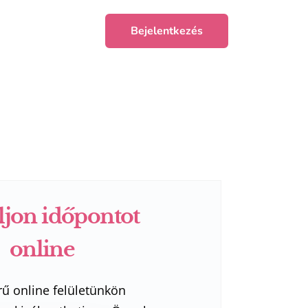
Bejelentkezés
ljon időpontot
online
rű online felületünkön