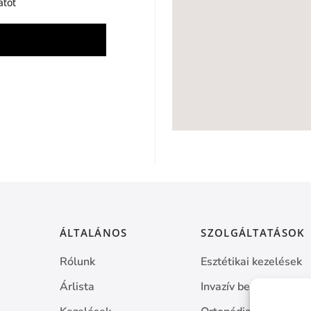
atot
ÁLTALÁNOS
SZOLGÁLTATÁSOK
Rólunk
Esztétikai kezelések
Árlista
Invazív beavatkozáso