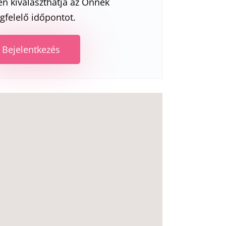
n kiválaszthatja az Önnek
felelő időpontot.
Bejelentkezés