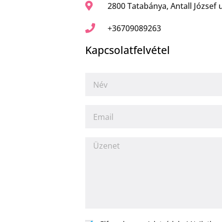
2800 Tatabánya, Antall József 
+36709089263
Kapcsolatfelvétel