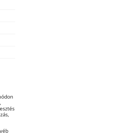
 módon
,
jesztés
zás,
gyéb