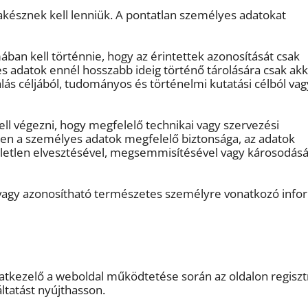
észnek kell lenniük. A pontatlan személyes adatokat
ban kell történnie, hogy az érintettek azonosítását csak
s adatok ennél hosszabb ideig történő tárolására csak ak
álás céljából, tudományos és történelmi kutatási célból vag
l végezni, hogy megfelelő technikai vagy szervezési
yen a személyes adatok megfelelő biztonsága, az adatok
véletlen elvesztésével, megsemmisítésével vagy károsodásá
 vagy azonosítható természetes személyre vonatkozó info
adatkezelő a weboldal működtetése során az oldalon regiszt
ltatást nyújthasson.