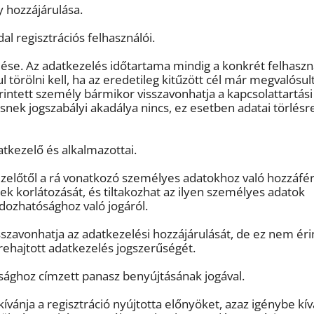
y hozzájárulása.
l regisztrációs felhasználói.
lése. Az adatkezelés időtartama mindig a konkrét felhaszn
 törölni kell, ha az eredetileg kitűzött cél már megvalósult
intett személy bármikor visszavonhatja a kapcsolattartási
nek jogszabályi akadálya nincs, ez esetben adatai törlésr
tkezelő és alkalmazottai.
zelőtől a rá vonatkozó személyes adatokhoz való hozzáfér
ek korlátozását, és tiltakozhat az ilyen személyes adatok
rdozhatósághoz való jogáról.
szavonhatja az adatkezelési hozzájárulását, de ez nem érin
grehajtott adatkezelés jogszerűségét.
ósághoz címzett panasz benyújtásának jogával.
vánja a regisztráció nyújtotta előnyöket, azaz igénybe kív