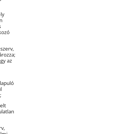
ly
n
s
tkozó
szerv,
ározza;
agy az
lapuló
l
;
elt
latlan
rv,
almi