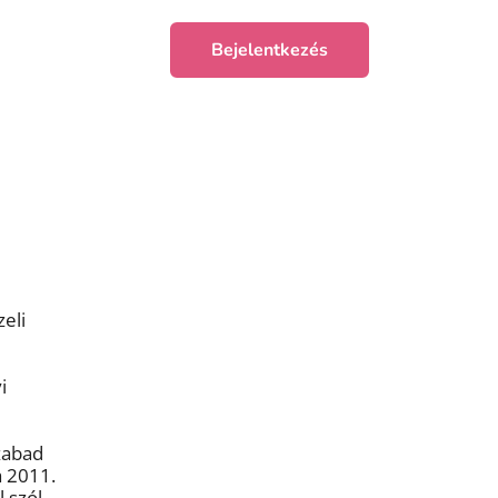
Bejelentkezés
eli
i
zabad
a 2011.
 szól.