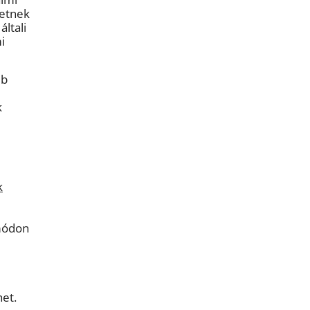
hetnek
ltali
i
éb
k
k
 módon
et.