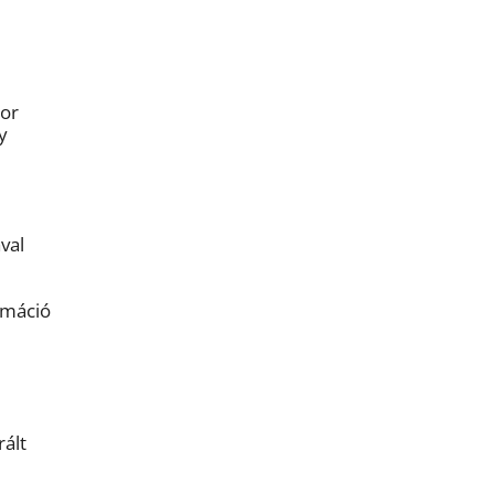
kor
y
val
rmáció
rált