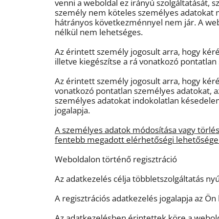
venni a weboldal ez irányú szolgáltatását,
személy nem köteles személyes adatokat m
hátrányos következménnyel nem jár. A webo
nélkül nem lehetséges.
Az érintett személy jogosult arra, hogy ké
illetve kiegészítse a rá vonatkozó pontatla
Az érintett személy jogosult arra, hogy kér
vonatkozó pontatlan személyes adatokat, az
személyes adatokat indokolatlan késedelem
jogalapja.
A személyes adatok módosítása vagy törlé
fentebb megadott elérhetőségi lehetősége
Weboldalon történő regisztráció
Az adatkezelés célja többletszolgáltatás nyú
A regisztrációs adatkezelés jogalapja az Ön
Az adatkezelésben érintettek köre a webolda