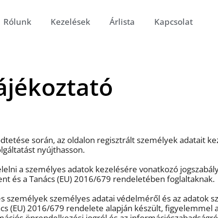
Rólunk
Kezelések
Árlista
Kapcsolat
ájékoztató
dtetése során, az oldalon regisztrált személyek adatait kez
lgáltatást nyújthasson.
elelni a személyes adatok kezelésére vonatkozó jogszabály
ent és a Tanács (EU) 2016/679 rendeletében foglaltaknak.
tes személyek személyes adatai védelméről és az adatok s
cs (EU) 2016/679 rendelete alapján készült, figyelemmel 
rmációs önrendelkezési jogról és az információszabadságról