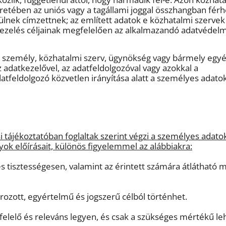
eretében az uniós vagy a tagállami joggal összhangban fér
ek címzettnek; az említett adatok e közhatalmi szervek á
tkezelés céljainak megfelelően az alkalmazandó adatvédelm
gi személy, közhatalmi szerv, ügynökség vagy bármely egy
 adatkezelővel, az adatfeldolgozóval vagy azokkal a
atfeldolgozó közvetlen irányítása alatt a személyes adato
si tájékoztatóban foglaltak szerint végzi a személyes adato
yok előírásait, különös figyelemmel az alábbiakra:
s tisztességesen, valamint az érintett számára átlátható
ozott, egyértelmű és jogszerű célból történhet.
lelő és releváns legyen, és csak a szükséges mértékű leh