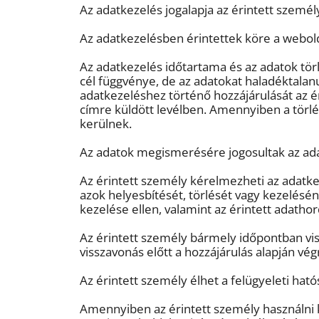
Az adatkezelés jogalapja az érintett személ
Az adatkezelésben érintettek köre a webolda
Az adatkezelés időtartama és az adatok tör
cél függvénye, de az adatokat haladéktalanul
adatkezeléshez történő hozzájárulását az ér
címre küldött levélben. Amennyiben a törlés
kerülnek.
Az adatok megismerésére jogosultak az ada
Az érintett személy kérelmezheti az adatke
azok helyesbítését, törlését vagy kezelésén
kezelése ellen, valamint az érintett adatho
Az érintett személy bármely időpontban vis
visszavonás előtt a hozzájárulás alapján vé
Az érintett személy élhet a felügyeleti hat
Amennyiben az érintett személy használni kí