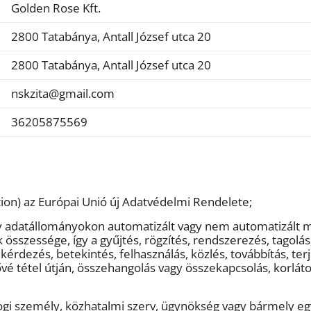
Golden Rose Kft.
2800 Tatabánya, Antall József utca 20
2800 Tatabánya, Antall József utca 20
nskzita@gmail.com
36205875569
ion) az Európai Unió új Adatvédelmi Rendelete;
y adatállományokon automatizált vagy nem automatizált
sszessége, így a gyűjtés, rögzítés, rendszerezés, tagolás
ekérdezés, betekintés, felhasználás, közlés, továbbítás, ter
 tétel útján, összehangolás vagy összekapcsolás, korláto
jogi személy, közhatalmi szerv, ügynökség vagy bármely e