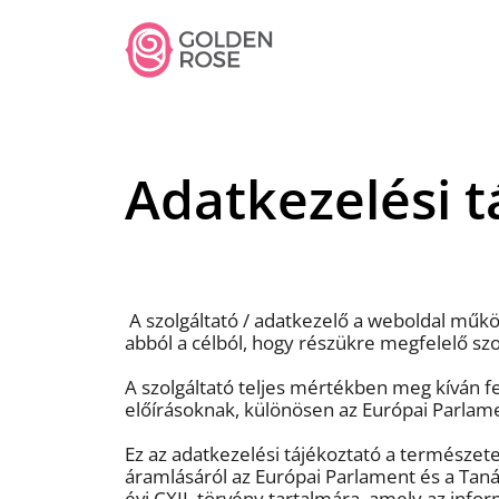
Adatkezelési t
A szolgáltató / adatkezelő a weboldal műkö
abból a célból, hogy részükre megfelelő szo
A szolgáltató teljes mértékben meg kíván f
előírásoknak, különösen az Európai Parlam
Ez az adatkezelési tájékoztató a természe
áramlásáról az Európai Parlament és a Taná
évi CXII. törvény tartalmára, amely az info