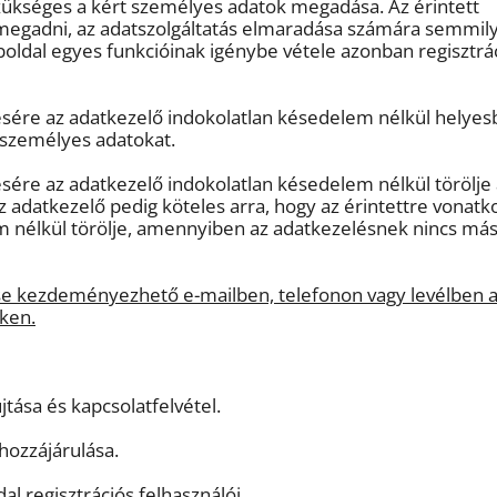
 szükséges a kért személyes adatok megadása. Az érintett
egadni, az adatszolgáltatás elmaradása számára semmil
ldal egyes funkcióinak igénybe vétele azonban regisztrá
résére az adatkezelő indokolatlan késedelem nélkül helyes
n személyes adatokat.
ésére az adatkezelő indokolatlan késedelem nélkül törölje 
 adatkezelő pedig köteles arra, hogy az érintettre vonatk
 nélkül törölje, amennyiben az adatkezelésnek nincs má
se kezdeményezhető e-mailben, telefonon vagy levélben 
ken.
jtása és kapcsolatfelvétel.
 hozzájárulása.
l regisztrációs felhasználói.