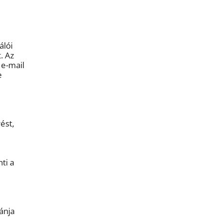
álói
. Az
 e-mail
e
ést,
ti a
ánja