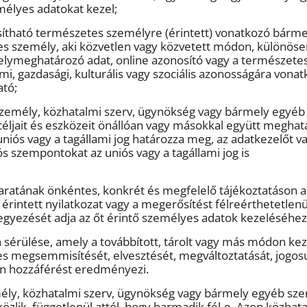
mélyes adatokat kezel;
osítható természetes személyre (érintett) vonatkozó bárme
es személy, aki közvetlen vagy közvetett módon, különöse
helymeghatározó adat, online azonosító vagy a természete
llemi, gazdasági, kulturális vagy szociális azonosságára vona
ató;
 személy, közhatalmi szerv, ügynökség vagy bármely egyéb 
ljait és eszközeit önállóan vagy másokkal együtt meghat
 uniós vagy a tagállami jog határozza meg, az adatkezelőt v
s szempontokat az uniós vagy a tagállami jog is
akaratának önkéntes, konkrét és megfelelő tájékoztatáson a
 érintett nyilatkozat vagy a megerősítést félreérthetetlenü
leegyezését adja az őt érintő személyes adatok kezeléséhez
n sérülése, amely a továbbított, tárolt vagy más módon kez
es megsemmisítését, elvesztését, megváltoztatását, jogosu
lan hozzáférést eredményezi.
mély, közhatalmi szerv, ügynökség vagy bármely egyéb sze
özlik, függetlenül attól, hogy harmadik fél-e. Azon közhat