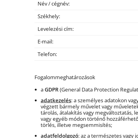
Név / cégnév:
Székhely:
Levelezési cím:
E-mail:
Telefon:
Fogalommeghatározások
a
GDPR
(General Data Protection Regulat
adatkezelés
: a személyes adatokon vag
végzett bármely művelet vagy műveletek ö
tárolás, átalakítás vagy megváltoztatás, l
vagy egyéb módon történő hozzáférhetővé
törlés, illetve megsemmisítés;
adatfeldolgozó
: az a természetes vagy 