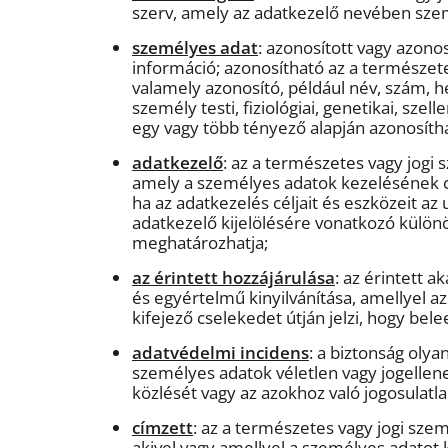
szerv, amely az adatkezelő nevében sze
személyes adat
: azonosított vagy azon
információ; azonosítható az a természet
valamely azonosító, például név, szám, 
személy testi, fiziológiai, genetikai, sze
egy vagy több tényező alapján azonosíth
adatkezelő
: az a természetes vagy jogi
amely a személyes adatok kezelésének cé
ha az adatkezelés céljait és eszközeit az
adatkezelő kijelölésére vonatkozó különö
meghatározhatja;
az érintett hozzájárulása
: az érintett 
és egyértelmű kinyilvánítása, amellyel az
kifejező cselekedet útján jelzi, hogy be
adatvédelmi incidens
: a biztonság olya
személyes adatok véletlen vagy jogellen
közlését vagy az azokhoz való jogosulat
címzett
: az a természetes vagy jogi sze
akivel vagy amellyel a személyes adatot k