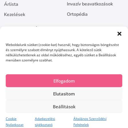
Invazív beavatkozások
Árlista
Ortopédia
Kezelések
BEJELENTKEZÉS
Online bejelentkezés
Weboldalunk sütiket (cookie-kat) használ, hogy biztonságos böngészést
és személyre szabott élményt nyújthassunk. A kötelező sütik
Kapcsolat
nélkülözhetetlenek az oldal működéséhez, egyéb sütiket a Beállítások
menüben személyre szabhat.
Elfogadom
Telefon
Email
Facebook
Elutasítom
ÁSZF
Adatvédelem
Cookie nyilatkozat
Beállítások
Minden jog fenntartva. 2026
Cookie
Adatkezelési
Általános Szerződési
Nyilatkozat
tájékoztató
Feltételek