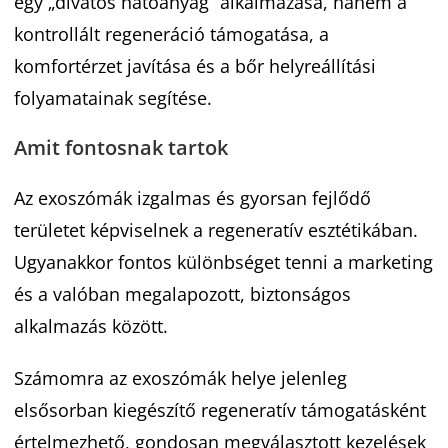
egy „divatos hatóanyag” alkalmazása, hanem a
kontrollált regeneráció támogatása, a
komfortérzet javítása és a bőr helyreállítási
folyamatainak segítése.
Amit fontosnak tartok
Az exoszómák izgalmas és gyorsan fejlődő
területet képviselnek a regeneratív esztétikában.
Ugyanakkor fontos különbséget tenni a marketing
és a valóban megalapozott, biztonságos
alkalmazás között.
Számomra az exoszómák helye jelenleg
elsősorban kiegészítő regeneratív támogatásként
értelmezhető, gondosan megválasztott kezelések