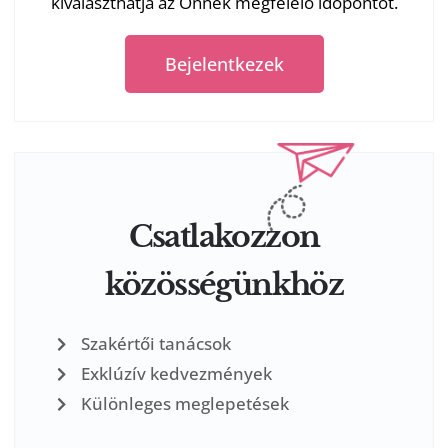
kiválaszthatja az Önnek megfelelő időpontot.
Bejelentkezek
Csatlakozzon
közösségünkhöz
Szakértői tanácsok
Exklúzív kedvezmények
Különleges meglepetések