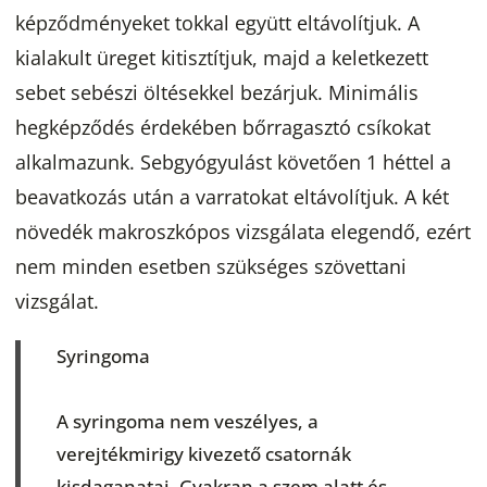
képződményeket tokkal együtt eltávolítjuk. A
kialakult üreget kitisztítjuk, majd a keletkezett
sebet sebészi öltésekkel bezárjuk. Minimális
hegképződés érdekében bőrragasztó csíkokat
alkalmazunk. Sebgyógyulást követően 1 héttel a
beavatkozás után a varratokat eltávolítjuk. A két
növedék makroszkópos vizsgálata elegendő, ezért
nem minden esetben szükséges szövettani
vizsgálat.
Syringoma
A syringoma nem veszélyes, a
verejtékmirigy kivezető csatornák
kisdaganatai. Gyakran a szem alatt és