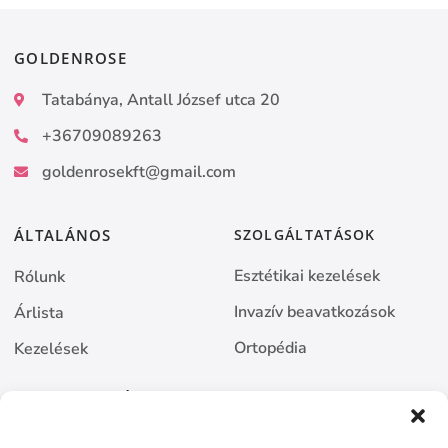
GOLDENROSE
Tatabánya, Antall József utca 20
+36709089263
goldenrosekft@gmail.com
ÁLTALÁNOS
SZOLGÁLTATÁSOK
Esztétikai kezelések
Rólunk
Invazív beavatkozások
Árlista
Ortopédia
Kezelések
BEJELENTKEZÉS
Online bejelentkezés