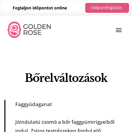
Időpontfoglalás
Foglaljon időpontot online
Bőrelváltozások
Faggyúdaganat
Jóindulatú csomó a bőr faggyúmirigyeiből
indul. Zsíros testrészeken fordul elő