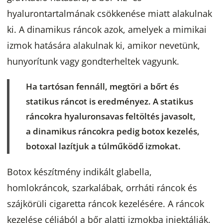
hyalurontartalmának csökkenése miatt alakulnak
ki. A dinamikus ráncok azok, amelyek a mimikai
izmok hatására alakulnak ki, amikor nevetünk,
hunyorítunk vagy gondterheltek vagyunk.
Ha tartósan fennáll, megtöri a bőrt és
statikus ráncot is eredményez. A statikus
ráncokra hyaluronsavas feltöltés javasolt,
a dinamikus ráncokra pedig botox kezelés,
botoxal lazítjuk a túlműködő izmokat.
Botox készítmény indikált glabella,
homlokráncok, szarkalábak, orrháti ráncok és
szájkörüli cigaretta ráncok kezelésére. A ráncok
kezelése céljából a bőr alatti izmokba injektálják.