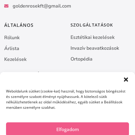
goldenrosekft@gmail.com
ÁLTALÁNOS
SZOLGÁLTATÁSOK
Esztétikai kezelések
Rólunk
Invazív beavatkozások
Árlista
Ortopédia
Kezelések
BEJELENTKEZÉS
Online bejelentkezés
Weboldalunk sütiket (cookie-kat) használ, hogy biztonságos böngészést
és személyre szabott élményt nyújthassunk. A kötelező sütik
Kapcsolat
nélkülözhetetlenek az oldal működéséhez, egyéb sütiket a Beállítások
menüben személyre szabhat.
Elfogadom
Telefon
Email
Facebook